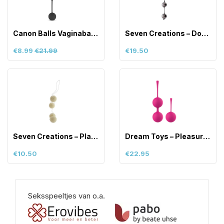
Canon Balls Vaginaballetjes Met Contragewicht
Seven Creations – Domino Metallic Balls
€8.99
€21.99
€19.50
Seven Creations – Play Balls – Ge
Dream Toys – Pleasure Eggs – Duo
€10.50
€22.95
Seksspeeltjes van o.a.