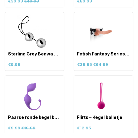
€39.99
€49.99
€89.99
Sterling Grey Benwa Balls
Fetish Fantasy Series – Vibrerende holl
€9.99
€39.95
€64.99
Paarse ronde kegel balletjes
Flirts – Kegel balletje
€9.99
€19.99
€12.95