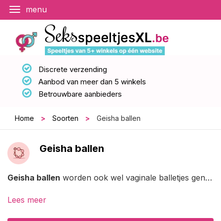
Discrete verzending
Aanbod van meer dan 5 winkels
Betrouwbare aanbieders
Home
>
Soorten
>
Geisha ballen
Geisha ballen
Geisha ballen
worden ook wel vaginale balletjes genoemd. Deze balletjes komen oorspronkelijk uit Japan, daar komt ook de naam geisha vandaan. Uiteindelijk zijn ze via China, India en Vietnam in Europa terecht gekomen. Deze balletjes kan je in je vagina inbrengen en ze worden gebruikt voor verschillende doeleinden.
Lees meer