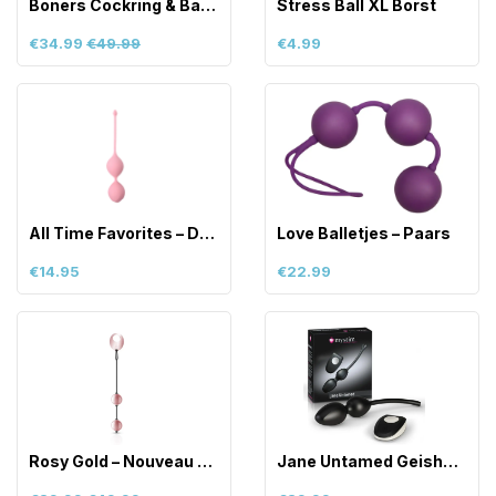
Boners Cockring & Ball Stimulator –
Stress Ball XL Borst
€34.99
€49.99
€4.99
All Time Favorites – Duo ballen –
Love Balletjes – Paars
€14.95
€22.99
Rosy Gold – Nouveau Kegel Balls
Jane Untamed Geisha Balls Vibe – Schwar