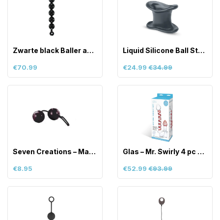
Zwarte black Baller anale ballen
Liquid Silicone Ball Stretcher
€70.99
€24.99
€34.99
Seven Creations – Marbilized Duo Balls
Glas – Mr. Swirly 4 pc Set with Glass K
€8.95
€52.99
€93.99